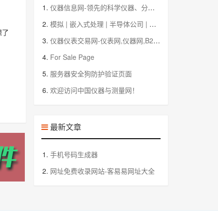
1.
仪器信息网-领先的科学仪器、分析仪器、检测及测试设备专业门户
2.
模拟 | 嵌入式处理 | 半导体公司 | 德州仪器 TI.com.cn
想了
3.
仪器仪表交易网-仪表网,仪器网,B2B平台,化工设备,仪器配件--北京搜宝网络技术有限公司
4.
For Sale Page
5.
服务器安全狗防护验证页面
6.
欢迎访问中国仪器与测量网！
最新文章
1.
手机号码生成器
2.
网址免费收录网站-客易易网址大全