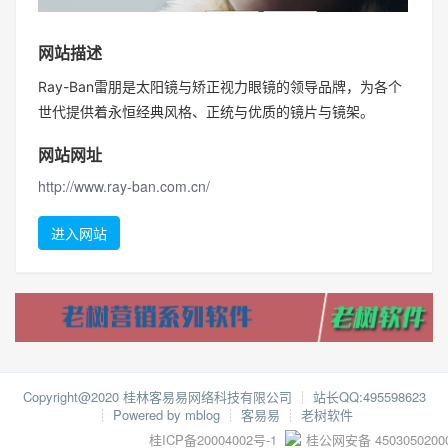
网站描述
Ray-Ban雷朋是太阳镜与矫正视力眼镜的领导品牌，为各个
世代提供着永恒经典风格、正统与优质的镜片与镜架。
网站网址
http://www.ray-ban.com.cn/
进入网站
Copyright@2020 桂林客易易网络科技有限公司
┊
站长QQ:495598623
┊
Powered by mblog
┊
客易易
┊
老树软件
桂ICP备20004002号-1
桂公网安备 4503050200